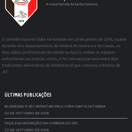
A maior torcida de Santa Catarina
O Joinville Esporte Clube foi fundado em 29 de janeiro de 1976, a partir
da união dos departamentos de futebol do América e do Caxias, os
dois clubes profissionais da cidade na época. Ambas as equipes
enfrentavam sucessivas crises, e foi com uma parceria entre dois
tradicionais adversários do futebol local que começou a história do
JEC.
ÚLTIMAS PUBLICAÇÕES
BLUMENAU E JEC EMPATAM PELA COPA SANTA CATARINA
22 DE OUTUBRO DE 2018
FAÇA SUA INSCRIÇÃO NA CORRIDA DO JEC
22 DE OUTUBRO DE 2018