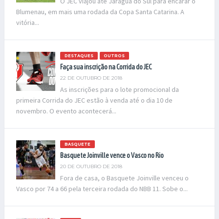
O JEC viajou até Jaraguá do Sul para encarar o
Blumenau, em mais uma rodada da Copa Santa Catarina. A
vitória...
DESTAQUES
OUTROS
Faça sua inscrição na Corrida do JEC
22 DE OUTUBRO DE 2018
As inscrições para o lote promocional da
primeira Corrida do JEC estão à venda até o dia 10 de
novembro. O evento acontecerá...
BASQUETE
Basquete Joinville vence o Vasco no Rio
20 DE OUTUBRO DE 2018
Fora de casa, o Basquete Joinville venceu o
Vasco por 74 a 66 pela terceira rodada do NBB 11. Sobe o...