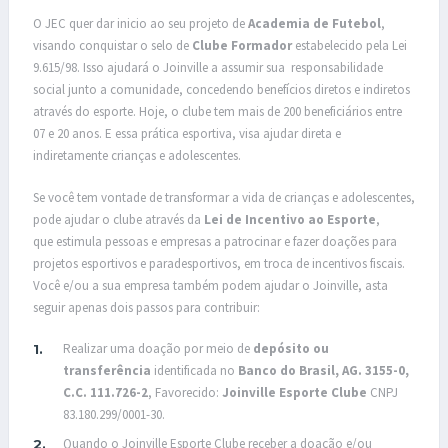
O JEC quer dar inicio ao seu projeto de
Academia de Futebol
,
visando conquistar o selo de
Clube Formador
estabelecido pela Lei
9.615/98. Isso ajudará o Joinville a assumir sua responsabilidade
social junto a comunidade, concedendo benefícios diretos e indiretos
através do esporte. Hoje, o clube tem mais de 200 beneficiários entre
07 e 20 anos. E essa prática esportiva, visa ajudar direta e
indiretamente crianças e adolescentes.
Se você tem vontade de transformar a vida de crianças e adolescentes,
pode ajudar o clube através da
Lei de Incentivo ao Esporte
,
que estimula pessoas e empresas a patrocinar e fazer doações para
projetos esportivos e paradesportivos, em troca de incentivos fiscais.
Você e/ou a sua empresa também podem ajudar o Joinville, asta
seguir apenas dois passos para contribuir:
Realizar uma doação por meio de
depósito ou
transferência
identificada no
Banco do Brasil, AG. 3155-0,
C.C. 111.726-2
, Favorecido:
Joinville Esporte Clube
CNPJ
83.180.299/0001-30.
Quando o Joinville Esporte Clube receber a doação e/ou