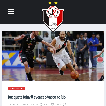
BASQUETE
Basquete Joinville vence o Vasco no Rio
7404
1.75K
0
20 DE OUTUBRO DE 2018