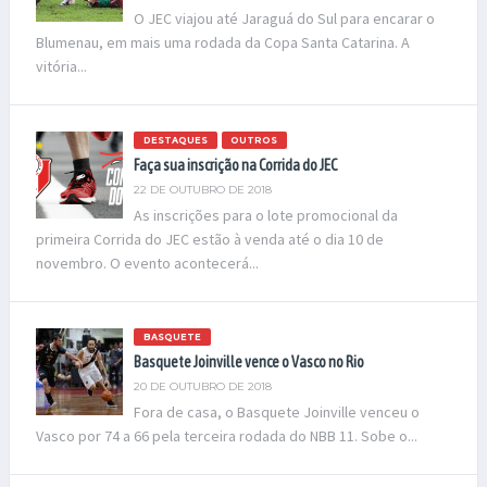
O JEC viajou até Jaraguá do Sul para encarar o
Blumenau, em mais uma rodada da Copa Santa Catarina. A
vitória...
DESTAQUES
OUTROS
Faça sua inscrição na Corrida do JEC
22 DE OUTUBRO DE 2018
As inscrições para o lote promocional da
primeira Corrida do JEC estão à venda até o dia 10 de
novembro. O evento acontecerá...
BASQUETE
Basquete Joinville vence o Vasco no Rio
20 DE OUTUBRO DE 2018
Fora de casa, o Basquete Joinville venceu o
Vasco por 74 a 66 pela terceira rodada do NBB 11. Sobe o...