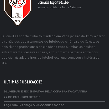
Joinville Esporte Clube
A maior torcida de Santa Catarina
O Joinville Esporte Clube foi fundado em 29 de janeiro de 1976, a partir
da união dos departamentos de futebol do América e do Caxias, os
dois clubes profissionais da cidade na época. Ambas as equipes
enfrentavam sucessivas crises, e foi com uma parceria entre dois
tradicionais adversários do futebol local que começou a história do
JEC.
ÚLTIMAS PUBLICAÇÕES
BLUMENAU E JEC EMPATAM PELA COPA SANTA CATARINA
22 DE OUTUBRO DE 2018
FAÇA SUA INSCRIÇÃO NA CORRIDA DO JEC