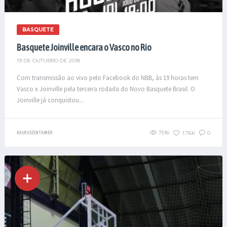
BASQUETE
Basquete Joinville encara o Vasco no Rio
19 DE OUTUBRO DE 2018
Com transmissão ao vivo pelo Facebook do NBB, às 19 horas tem
Vasco x Joinville pela terceira rodada do Novo Basquete Brasil. O
Joinville já conquistou...
7516
1.76K
0
KAUE VEZENTAINER