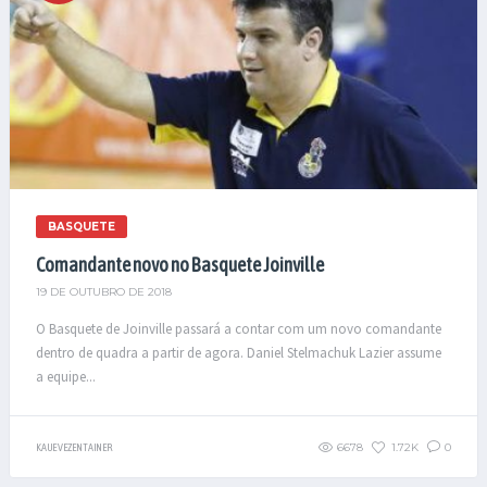
BASQUETE
Comandante novo no Basquete Joinville
19 DE OUTUBRO DE 2018
O Basquete de Joinville passará a contar com um novo comandante
dentro de quadra a partir de agora. Daniel Stelmachuk Lazier assume
a equipe...
6678
1.72K
0
KAUE VEZENTAINER