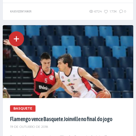
6724
1.73K
0
KAUE VEZENTAINER
BASQUETE
Flamengo vence Basquete Joinville no final do jogo
19 DE OUTUBRO DE 2018