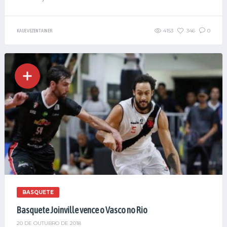
4153
346
0
KAUE VEZENTAINER
BASQUETE
Basquete Joinville vence o Vasco no Rio
20 DE OUTUBRO DE 2018