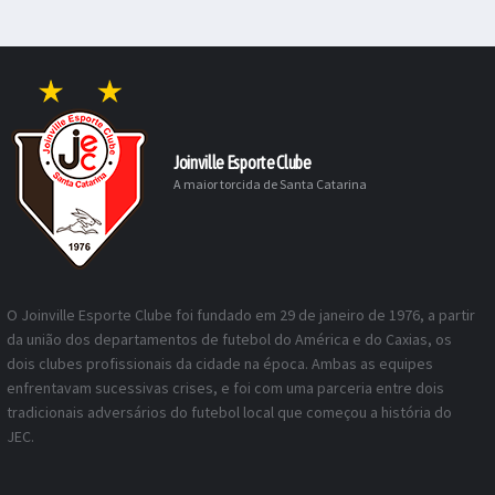
Joinville Esporte Clube
A maior torcida de Santa Catarina
O Joinville Esporte Clube foi fundado em 29 de janeiro de 1976, a partir
da união dos departamentos de futebol do América e do Caxias, os
dois clubes profissionais da cidade na época. Ambas as equipes
enfrentavam sucessivas crises, e foi com uma parceria entre dois
tradicionais adversários do futebol local que começou a história do
JEC.