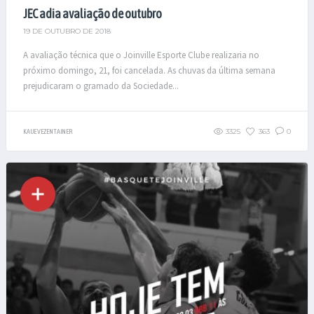
JEC adia avaliação de outubro
19 DE OUTUBRO DE 2018
A avaliação técnica que o Joinville Esporte Clube realizaria no
próximo domingo, 21, foi cancelada. As chuvas da última semana
prejudicaram o gramado da Sociedade...
3325
363
0
KAUE VEZENTAINER