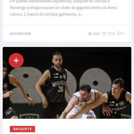
Em partida extremamente equilibrada, Basquete de Joinville e
Flamengo protagonizaram um duelo de gigantes dentro da Arena
Carioca 1. Depois de começar ganhando, o...
6592
1.72K
0
KAUE VEZENTAINER
BASQUETE