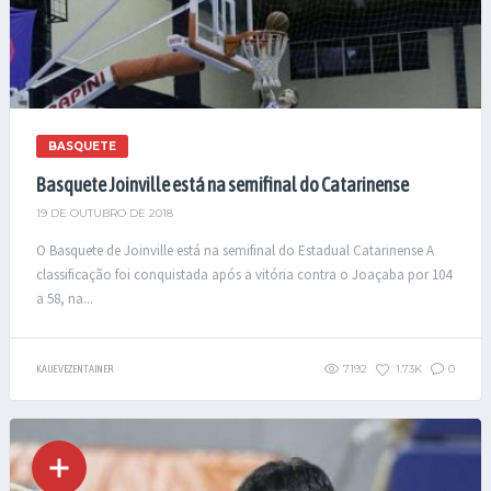
BASQUETE
Basquete Joinville está na semifinal do Catarinense
19 DE OUTUBRO DE 2018
O Basquete de Joinville está na semifinal do Estadual Catarinense A
classificação foi conquistada após a vitória contra o Joaçaba por 104
a 58, na...
7192
1.73K
0
KAUE VEZENTAINER