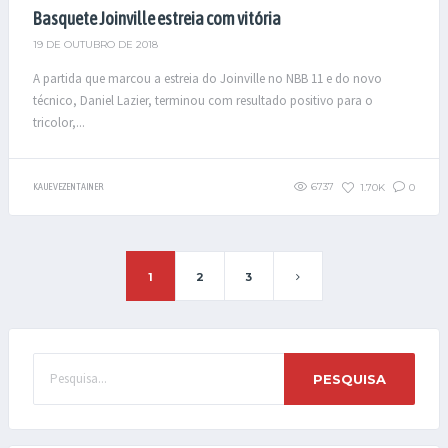
Basquete Joinville estreia com vitória
19 DE OUTUBRO DE 2018
A partida que marcou a estreia do Joinville no NBB 11 e do novo
técnico, Daniel Lazier, terminou com resultado positivo para o
tricolor,...
6737
1.70K
0
KAUE VEZENTAINER
1
2
3
PESQUISA