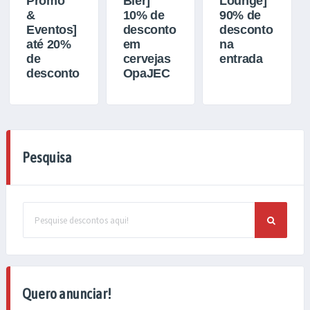
Promo
Bier]
Lounge]
&
10% de
90% de
Eventos]
desconto
desconto
até 20%
em
na
de
cervejas
entrada
desconto
OpaJEC
Pesquisa
PESQUISAR
POR:
Quero anunciar!