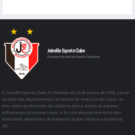
Joinville Esporte Clube
A maior torcida de Santa Catarina
O Joinville Esporte Clube foi fundado em 29 de janeiro de 1976, a partir
da união dos departamentos de futebol do América e do Caxias, os
dois clubes profissionais da cidade na época. Ambas as equipes
enfrentavam sucessivas crises, e foi com uma parceria entre dois
tradicionais adversários do futebol local que começou a história do
JEC.