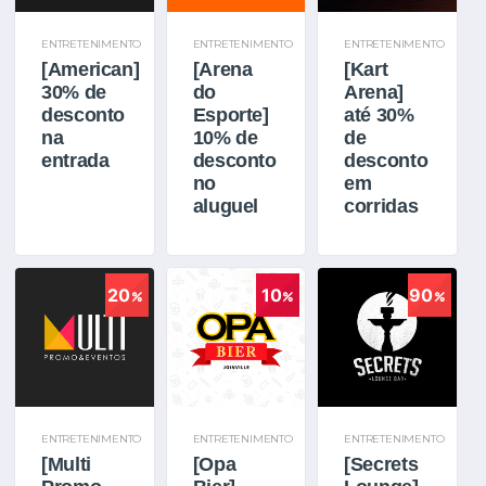
ENTRETENIMENTO
ENTRETENIMENTO
ENTRETENIMENTO
[American]
[Arena
[Kart
30% de
do
Arena]
desconto
Esporte]
até 30%
na
10% de
de
entrada
desconto
desconto
no
em
aluguel
corridas
20
10
90
ENTRETENIMENTO
ENTRETENIMENTO
ENTRETENIMENTO
[Multi
[Opa
[Secrets