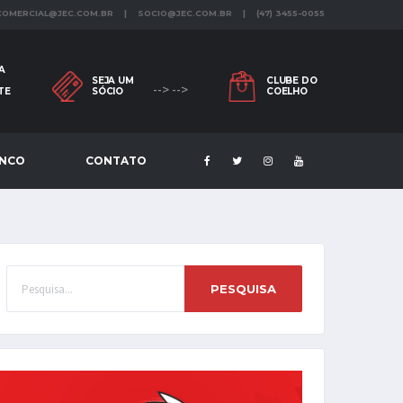
 COMERCIAL@JEC.COM.BR | SOCIO@JEC.COM.BR | (47) 3455-0055
A
SEJA UM
CLUBE DO
--> -->
TE
SÓCIO
COELHO
ENCO
CONTATO
PESQUISA