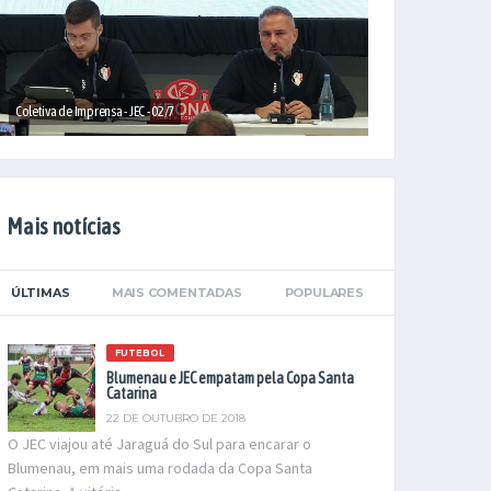
Coletiva de Imprensa - JEC - 02/7
Mais notícias
ÚLTIMAS
MAIS COMENTADAS
POPULARES
FUTEBOL
Blumenau e JEC empatam pela Copa Santa
Catarina
22 DE OUTUBRO DE 2018
O JEC viajou até Jaraguá do Sul para encarar o
Blumenau, em mais uma rodada da Copa Santa