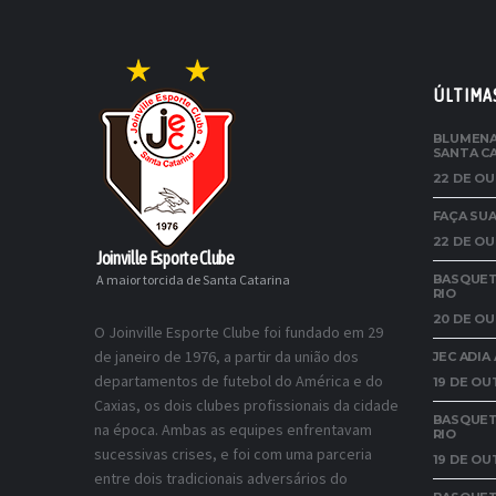
ÚLTIMA
BLUMENA
SANTA C
22 DE OU
FAÇA SUA
22 DE OU
Joinville Esporte Clube
A maior torcida de Santa Catarina
BASQUETE
RIO
20 DE OU
O Joinville Esporte Clube foi fundado em 29
de janeiro de 1976, a partir da união dos
JEC ADI
departamentos de futebol do América e do
19 DE OU
Caxias, os dois clubes profissionais da cidade
BASQUET
na época. Ambas as equipes enfrentavam
RIO
sucessivas crises, e foi com uma parceria
19 DE OU
entre dois tradicionais adversários do