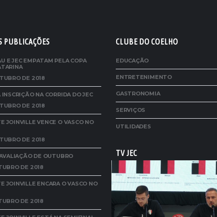
S PUBLICAÇÕES
CLUBE DO COELHO
U E JEC EMPATAM PELA COPA
EDUCAÇÃO
ATARINA
ENTRETENIMENTO
TUBRO DE 2018
GASTRONOMIA
 INSCRIÇÃO NA CORRIDA DO JEC
TUBRO DE 2018
SERVIÇOS
 JOINVILLE VENCE O VASCO NO
UTILIDADES
TUBRO DE 2018
TV JEC
A AVALIAÇÃO DE OUTUBRO
TUBRO DE 2018
E JOINVILLE ENCARA O VASCO NO
TUBRO DE 2018