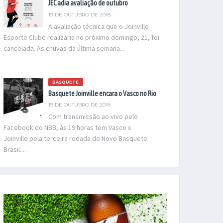
JEC adia avaliação de outubro
19 DE OUTUBRO DE 2018
A avaliação técnica que o Joinville
Esporte Clube realizaria no próximo domingo, 21, foi
cancelada. As chuvas da última semana...
BASQUETE
Basquete Joinville encara o Vasco no Rio
19 DE OUTUBRO DE 2018
Com transmissão ao vivo pelo
Facebook do NBB, às 19 horas tem Vasco x
Joinville pela terceira rodada do Novo Basquete
Brasil....