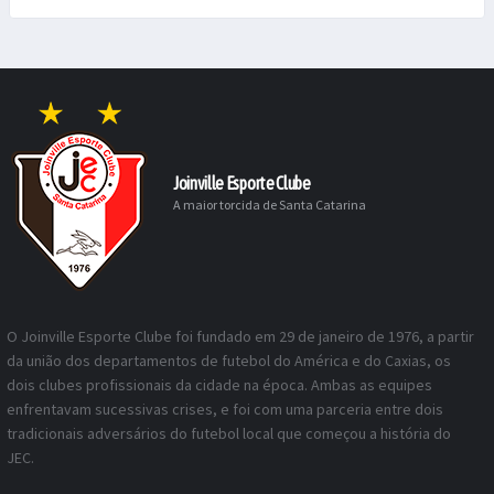
Joinville Esporte Clube
A maior torcida de Santa Catarina
O Joinville Esporte Clube foi fundado em 29 de janeiro de 1976, a partir
da união dos departamentos de futebol do América e do Caxias, os
dois clubes profissionais da cidade na época. Ambas as equipes
enfrentavam sucessivas crises, e foi com uma parceria entre dois
tradicionais adversários do futebol local que começou a história do
JEC.