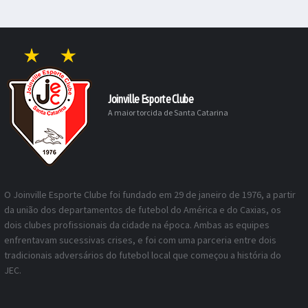
Joinville Esporte Clube
A maior torcida de Santa Catarina
O Joinville Esporte Clube foi fundado em 29 de janeiro de 1976, a partir
da união dos departamentos de futebol do América e do Caxias, os
dois clubes profissionais da cidade na época. Ambas as equipes
enfrentavam sucessivas crises, e foi com uma parceria entre dois
tradicionais adversários do futebol local que começou a história do
JEC.