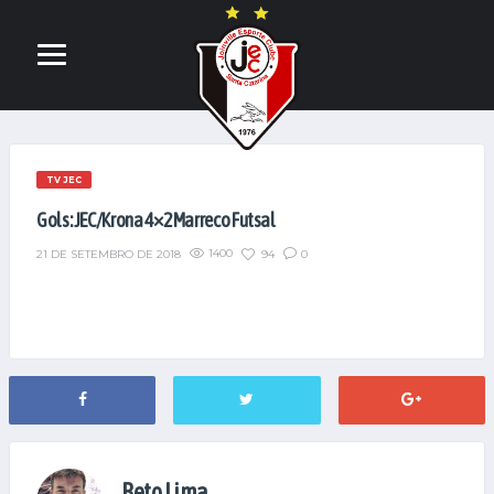
TV JEC
Gols: JEC/Krona 4×2 Marreco Futsal
1400
94
0
21 DE SETEMBRO DE 2018
Beto Lima