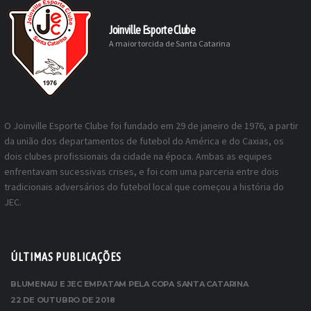
Joinville Esporte Clube
A maior torcida de Santa Catarina
O Joinville Esporte Clube foi fundado em 29 de janeiro de 1976, a partir
da união dos departamentos de futebol do América e do Caxias, os
dois clubes profissionais da cidade na época. Ambas as equipes
enfrentavam sucessivas crises, e foi com uma parceria entre dois
tradicionais adversários do futebol local que começou a história do
JEC.
ÚLTIMAS PUBLICAÇÕES
BLUMENAU E JEC EMPATAM PELA COPA SANTA CATARINA
22 DE OUTUBRO DE 2018