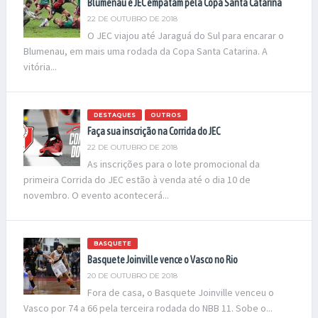
Blumenau e JEC empatam pela Copa Santa Catarina
22 DE OUTUBRO DE 2018
O JEC viajou até Jaraguá do Sul para encarar o
Blumenau, em mais uma rodada da Copa Santa Catarina. A
vitória...
DESTAQUES
OUTROS
Faça sua inscrição na Corrida do JEC
22 DE OUTUBRO DE 2018
As inscrições para o lote promocional da
primeira Corrida do JEC estão à venda até o dia 10 de
novembro. O evento acontecerá...
BASQUETE
Basquete Joinville vence o Vasco no Rio
20 DE OUTUBRO DE 2018
Fora de casa, o Basquete Joinville venceu o
Vasco por 74 a 66 pela terceira rodada do NBB 11. Sobe o...