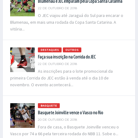
Blumenau e JEC empatam pela Copa Santa Catarina
22 DE OUTUBRO DE 2018
O JEC viajou até Jaraguá do Sul para encarar o
Blumenau, em mais uma rodada da Copa Santa Catarina. A
vitória...
DESTAQUES
OUTROS
Faça sua inscrição na Corrida do JEC
22 DE OUTUBRO DE 2018
As inscrições para o lote promocional da
primeira Corrida do JEC estão à venda até o dia 10 de
novembro. O evento acontecerá...
BASQUETE
Basquete Joinville vence o Vasco no Rio
20 DE OUTUBRO DE 2018
Fora de casa, o Basquete Joinville venceu o
Vasco por 74 a 66 pela terceira rodada do NBB 11. Sobe o...