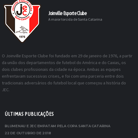
Joinville Esporte Clube
A maior torcida de Santa Catarina
O Joinville Esporte Clube foi fundado em 29 de janeiro de 1976, a partir
da união dos departamentos de futebol do América e do Caxias, os
dois clubes profissionais da cidade na época. Ambas as equipes
enfrentavam sucessivas crises, e foi com uma parceria entre dois
tradicionais adversários do futebol local que começou a história do
JEC.
ÚLTIMAS PUBLICAÇÕES
BLUMENAU E JEC EMPATAM PELA COPA SANTA CATARINA
22 DE OUTUBRO DE 2018