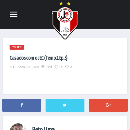
TV JEC
Casados com o JEC (Temp.1 Ep.5)
1443
95
0
31 DE MAIO DE 2018
Beto Lima