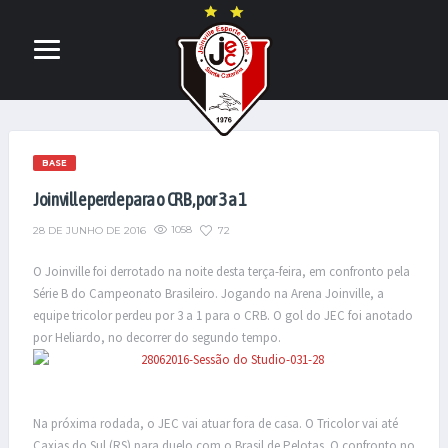
BASE
Joinville perde para o CRB, por 3 a 1
1058
72
28 DE JUNHO DE 2016
O Joinville foi derrotado na noite desta terça-feira, em confronto pela
Série B do Campeonato Brasileiro. Jogando na Arena Joinville, a
equipe tricolor perdeu por 3 a 1 para o CRB. O gol do JEC foi anotado
por Heliardo, no decorrer do segundo tempo.
Na próxima rodada, o JEC vai atuar fora de casa. O Tricolor vai até
Caxias do Sul (RS) para duelo com o Brasil de Pelotas. O confronto no