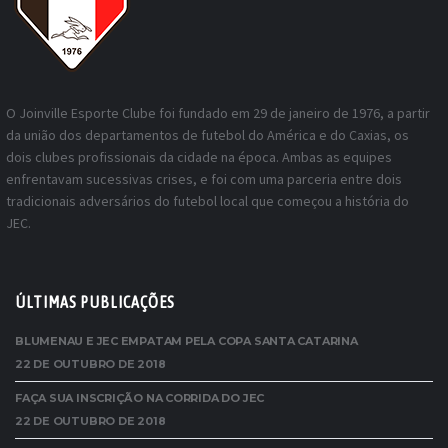
O Joinville Esporte Clube foi fundado em 29 de janeiro de 1976, a partir
da união dos departamentos de futebol do América e do Caxias, os
dois clubes profissionais da cidade na época. Ambas as equipes
enfrentavam sucessivas crises, e foi com uma parceria entre dois
tradicionais adversários do futebol local que começou a história do
JEC.
ÚLTIMAS PUBLICAÇÕES
BLUMENAU E JEC EMPATAM PELA COPA SANTA CATARINA
22 DE OUTUBRO DE 2018
FAÇA SUA INSCRIÇÃO NA CORRIDA DO JEC
22 DE OUTUBRO DE 2018