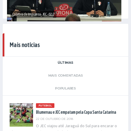
Coletiva de Imprensa - JEC - 02/7
Mais notícias
ÚLTIMAS
MAIS COMENTADAS
POPULARES
FUTEBOL
Blumenau e JEC empatam pela Copa Santa Catarina
22 DE OUTUBRO DE 2018
O JEC viajou até Jaraguá do Sul para encarar o