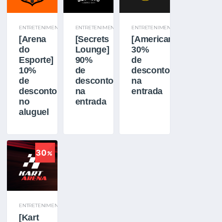
ENTRETENIMENTO
ENTRETENIMENTO
ENTRETENIMENTO
[Arena
[Secrets
[American]
do
Lounge]
30%
Esporte]
90%
de
10%
de
desconto
de
desconto
na
desconto
na
entrada
no
entrada
aluguel
30
ENTRETENIMENTO
[Kart