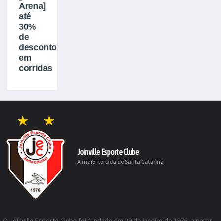
Arena]
até
30%
de
desconto
em
corridas
Joinville Esporte Clube
A maior torcida de Santa Catarina
O Joinville Esporte Clube foi fundado em 29 de janeiro de 1976, a partir