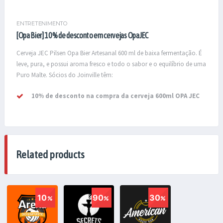
ENTRETENIMENTO
[Opa Bier] 10% de desconto em cervejas OpaJEC
Cerveja JEC Pilsen Opa Bier Artesanal 600 ml de baixa fermentação. É
leve, pura, e possui aroma fresco e todo o sabor e o equilíbrio de uma
Puro Malte. Sócios do Joinville têm:
10% de desconto na compra da cerveja 600ml OPA JEC
Related products
10
90
30