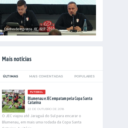
Coletiva de Imprensa - JEC - 02/7
Mais notícias
ÚLTIMAS
MAIS COMENTADAS
POPULARES
FUTEBOL
Blumenau e JEC empatam pela Copa Santa
Catarina
22 DE OUTUBRO DE 2018
O JEC viajou até Jaraguá do Sul para encarar o
Blumenau, em mais uma rodada da Copa Santa