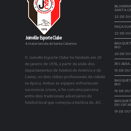
BLUMENA
SANTA C
22 DE OU
FAÇA SUA
22 DE OU
Joinville Esporte Clube
A maior torcida de Santa Catarina
BASQUETE
RIO
20 DE OU
O Joinville Esporte Clube foi fundado em 29
de janeiro de 1976, a partir da união dos
JEC ADI
departamentos de futebol do América e do
19 DE OU
Caxias, os dois clubes profissionais da cidade
BASQUET
na época. Ambas as equipes enfrentavam
RIO
sucessivas crises, e foi com uma parceria
19 DE OU
entre dois tradicionais adversários do
BASQUETE
futebol local que começou a história do JEC.
DO CATA
19 DE OU