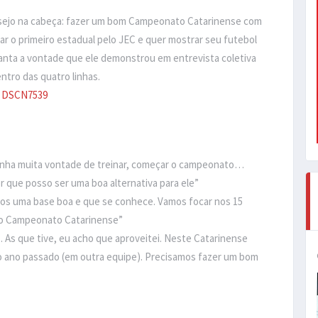
esejo na cabeça: fazer um bom Campeonato Catarinense com
utar o primeiro estadual pelo JEC e quer mostrar seu futebol
anta a vontade que ele demonstrou em entrevista coletiva
ntro das quatro linhas.
4 tinha muita vontade de treinar, começar o campeonato…
r que posso ser uma boa alternativa para ele”
s uma base boa e que se conhece. Vamos focar nos 15
 o Campeonato Catarinense”
s. As que tive, eu acho que aproveitei. Neste Catarinense
 ano passado (em outra equipe). Precisamos fazer um bom