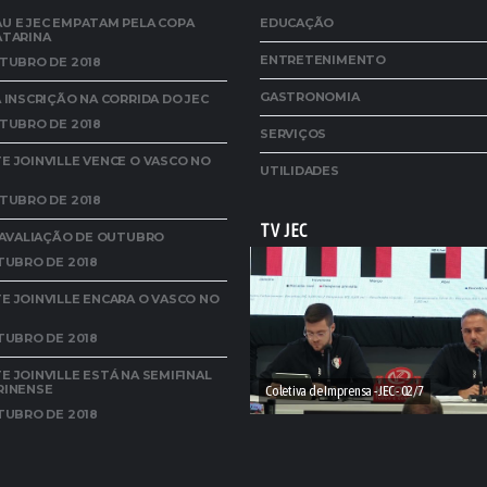
U E JEC EMPATAM PELA COPA
EDUCAÇÃO
ATARINA
ENTRETENIMENTO
TUBRO DE 2018
GASTRONOMIA
 INSCRIÇÃO NA CORRIDA DO JEC
TUBRO DE 2018
SERVIÇOS
 JOINVILLE VENCE O VASCO NO
UTILIDADES
TUBRO DE 2018
TV JEC
A AVALIAÇÃO DE OUTUBRO
TUBRO DE 2018
E JOINVILLE ENCARA O VASCO NO
TUBRO DE 2018
 JOINVILLE ESTÁ NA SEMIFINAL
RINENSE
Coletiva de Imprensa - JEC - 02/7
TUBRO DE 2018