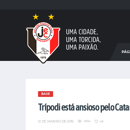
PÁGI
BASE
Trípodi está ansioso pelo Cat
12 DE JANEIRO DE 2016
1004
49