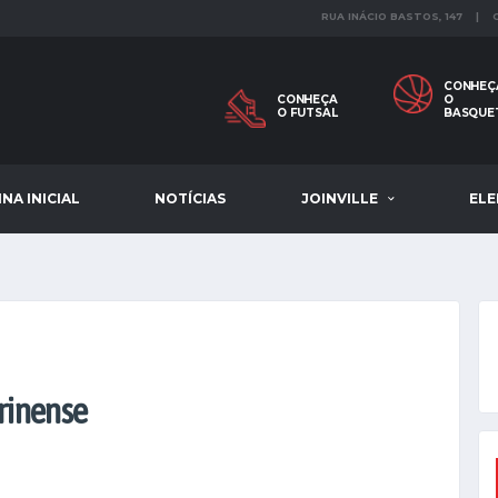
RUA INÁCIO BASTOS, 147 |
CONHEÇ
CONHEÇA
O
O FUTSAL
BASQUE
NA INICIAL
NOTÍCIAS
JOINVILLE
EL
arinense