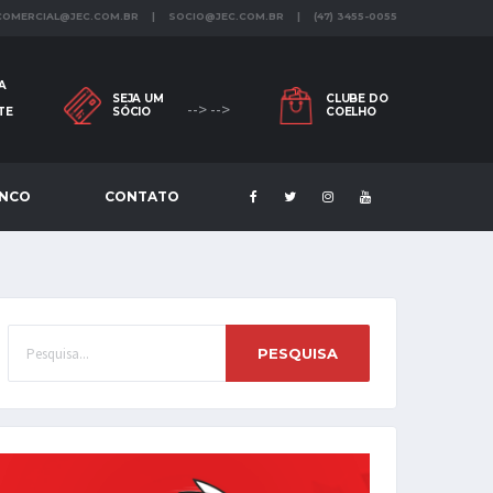
 COMERCIAL@JEC.COM.BR | SOCIO@JEC.COM.BR | (47) 3455-0055
A
SEJA UM
CLUBE DO
--> -->
TE
SÓCIO
COELHO
ENCO
CONTATO
PESQUISA