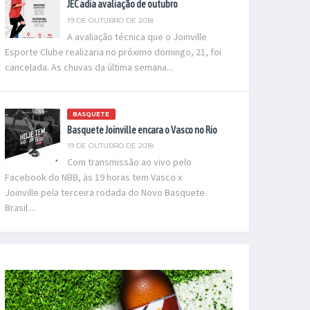
JEC adia avaliação de outubro
19 DE OUTUBRO DE 2018
A avaliação técnica que o Joinville
Esporte Clube realizaria no próximo domingo, 21, foi
cancelada. As chuvas da última semana...
BASQUETE
Basquete Joinville encara o Vasco no Rio
19 DE OUTUBRO DE 2018
Com transmissão ao vivo pelo
Facebook do NBB, às 19 horas tem Vasco x
Joinville pela terceira rodada do Novo Basquete
Brasil....