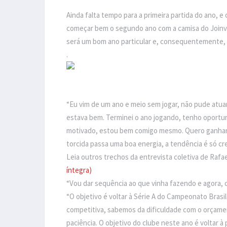
Ainda falta tempo para a primeira partida do ano, 
começar bem o segundo ano com a camisa do Joinvi
será um bom ano particular e, consequentemente, 
.
“Eu vim de um ano e meio sem jogar, não pude atua
estava bem. Terminei o ano jogando, tenho oportu
motivado, estou bem comigo mesmo. Quero ganhar me
torcida passa uma boa energia, a tendência é só cre
Leia outros trechos da entrevista coletiva de Rafa
íntegra)
“Vou dar sequência ao que vinha fazendo e agora, 
“O objetivo é voltar à Série A do Campeonato Bras
competitiva, sabemos da dificuldade com o orçamen
paciência. O objetivo do clube neste ano é voltar à 