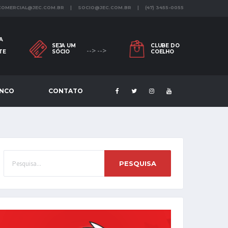
 COMERCIAL@JEC.COM.BR | SOCIO@JEC.COM.BR | (47) 3455-0055
A
SEJA UM
CLUBE DO
--> -->
TE
SÓCIO
COELHO
ENCO
CONTATO
PESQUISA