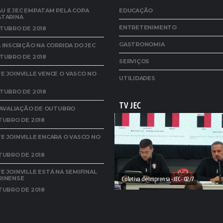
U E JEC EMPATAM PELA COPA
EDUCAÇÃO
ATARINA
ENTRETENIMENTO
TUBRO DE 2018
GASTRONOMIA
 INSCRIÇÃO NA CORRIDA DO JEC
TUBRO DE 2018
SERVIÇOS
 JOINVILLE VENCE O VASCO NO
UTILIDADES
TUBRO DE 2018
TV JEC
A AVALIAÇÃO DE OUTUBRO
TUBRO DE 2018
E JOINVILLE ENCARA O VASCO NO
TUBRO DE 2018
 JOINVILLE ESTÁ NA SEMIFINAL
RINENSE
Coletiva de Imprensa - JEC - 02/7
TUBRO DE 2018