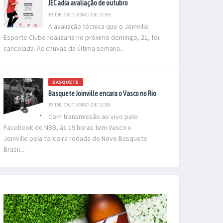
JEC adia avaliação de outubro
19 DE OUTUBRO DE 2018
A avaliação técnica que o Joinville
Esporte Clube realizaria no próximo domingo, 21, foi
cancelada. As chuvas da última semana...
BASQUETE
Basquete Joinville encara o Vasco no Rio
19 DE OUTUBRO DE 2018
Com transmissão ao vivo pelo
Facebook do NBB, às 19 horas tem Vasco x
Joinville pela terceira rodada do Novo Basquete
Brasil....