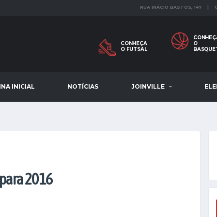
RUA INÁCIO BASTOS, 147 |
CONHEÇ
CONHEÇA
O
O FUTSAL
BASQUE
NA INICIAL
NOTÍCIAS
JOINVILLE
EL
 para 2016