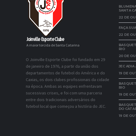
BLUMENA
SANTA C
22 DE OU
FAÇA SUA
22 DE OU
Joinville Esporte Clube
A maior torcida de Santa Catarina
BASQUETE
RIO
20 DE OU
O Joinville Esporte Clube foi fundado em 29
de janeiro de 1976, a partir da união dos
JEC ADI
departamentos de futebol do América e do
19 DE OU
Caxias, os dois clubes profissionais da cidade
BASQUET
na época. Ambas as equipes enfrentavam
RIO
sucessivas crises, e foi com uma parceria
19 DE OU
entre dois tradicionais adversários do
BASQUETE
futebol local que começou a história do JEC.
DO CATA
19 DE OU