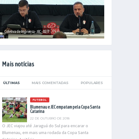
Coletiva de Imprensa - JEC - 02/7
Mais notícias
ÚLTIMAS
MAIS COMENTADAS
POPULARES
FUTEBOL
Blumenau e JEC empatam pela Copa Santa
Catarina
22 DE OUTUBRO DE 2018
O JEC viajou até Jaraguá do Sul para encarar o
Blumenau, em mais uma rodada da Copa Santa