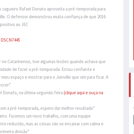
e o zagueiro Rafael Donato aproveita a pré-temporada para
lle. O defensor demonstrou muita confiança de que 2016
positivo ao JEC
r no Catarinense, tive algumas lesões quando achava que
nidade de fazer a pré-temporada. Estou confiante e
u espaço e mostrar para o Joinville que vim para ficar. A
scer”.
el Donato, na última segunda-feira
(clique aqui e ouça na
com a pré-temporada, espero dar melhor resultado”
ileiro. Fazemos um novo trabalho, com uma equipe
to reduzido, mas as coisas vão se encaixar com calma e
primeira divisão”