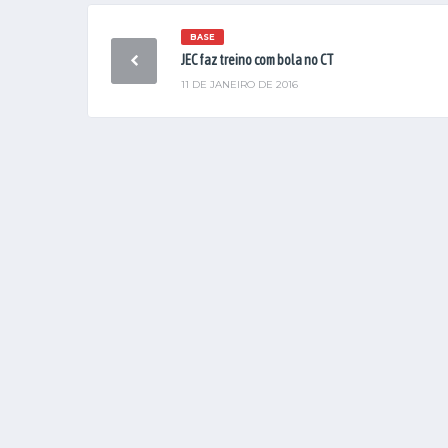
BASE
JEC faz treino com bola no CT
11 DE JANEIRO DE 2016