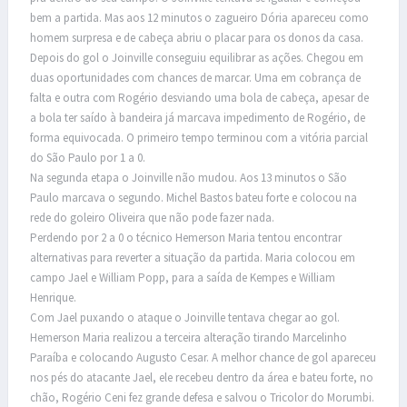
bem a partida. Mas aos 12 minutos o zagueiro Dória apareceu como
homem surpresa e de cabeça abriu o placar para os donos da casa.
Depois do gol o Joinville conseguiu equilibrar as ações. Chegou em
duas oportunidades com chances de marcar. Uma em cobrança de
falta e outra com Rogério desviando uma bola de cabeça, apesar de
a bola ter saído à bandeira já marcava impedimento de Rogério, de
forma equivocada. O primeiro tempo terminou com a vitória parcial
do São Paulo por 1 a 0.
Na segunda etapa o Joinville não mudou. Aos 13 minutos o São
Paulo marcava o segundo. Michel Bastos bateu forte e colocou na
rede do goleiro Oliveira que não pode fazer nada.
Perdendo por 2 a 0 o técnico Hemerson Maria tentou encontrar
alternativas para reverter a situação da partida. Maria colocou em
campo Jael e William Popp, para a saída de Kempes e William
Henrique.
Com Jael puxando o ataque o Joinville tentava chegar ao gol.
Hemerson Maria realizou a terceira alteração tirando Marcelinho
Paraíba e colocando Augusto Cesar. A melhor chance de gol apareceu
nos pés do atacante Jael, ele recebeu dentro da área e bateu forte, no
chão, Rogério Ceni fez grande defesa e salvou o Tricolor do Morumbi.