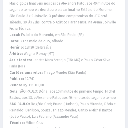
Mas o golpe final veio nos pés de Alexandre Pato, aos 40 minutos do
segundo tempo ele decretou o placar final no Estádio do Morumbi.
São Paulo 3 x 0 Joinville. O próximo compromisso do JEC será
sábado, 30. Ás 21hs, contra o Atlético Paranaense, na Arena Joinville.
Ficha Técnica:
Local:
Estádio do Morumbi, em São Paulo (SP)
Data:
23 de maio de 2015, sábado
Horário:
18h30 (de Brasília)
Árbitro:
Wagner Reway (MT)
Assistentes:
Janette Mara Arcanjo (Fifa-MG) e Paulo César Silva
Faria (MT)
Cartões amarelos:
Thiago Mendes (São Paulo)
Público:
12.740
Renda:
R$ 396.310,00
Gols:
SÃO PAULO: Dória, aos 10 minutos do primeiro tempo. Michel
Bastos, aos 13, e Alexandre Pato, aos 40 minutos do segundo tempo
SÃO PAULO:
Rogério Ceni; Bruno (Hudson), Paulo Miranda, Dória e
Reinaldo; Denilson, Souza, Thiago Mendes, Ganso e Michel Bastos
(João Paulo); Luis Fabiano (Alexandre Pato)
Técnico:
Milton Cruz