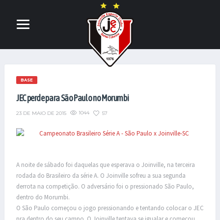
BASE
JEC perde para São Paulo no Morumbi
1044
57
23 DE MAIO DE 2015
A noite de sábado foi daquelas que esperava o Joinville, na terceira
rodada do Brasileiro da série A. O Joinville sofreu a sua segunda
derrota na competição. O adversário foi o pressionado São Paulo,
dentro do Morumbi.
O São Paulo começou o jogo pressionando e tentando colocar o JEC
pra dentro do seu campo. O Joinville tentava se igualar e começou