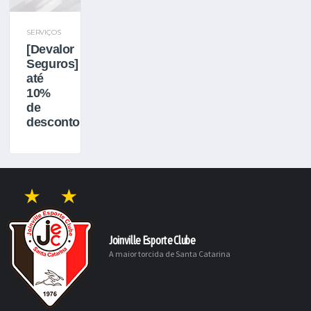
SERVIÇOS
[Devalor
Seguros]
até
10%
de
desconto
Joinville Esporte Clube
A maior torcida de Santa Catarina