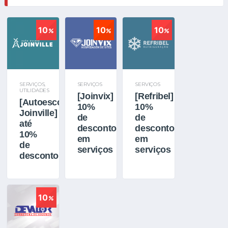
10
10
10
SERVIÇOS
,
SERVIÇOS
SERVIÇOS
UTILIDADES
[Joinvix]
[Refribel]
[Autoescola
10%
10%
Joinville]
de
de
até
desconto
desconto
10%
em
em
de
serviços
serviços
desconto
10