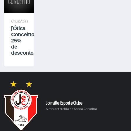
UTILIDADES
[Ótica
Conceitto]
25%
de
desconto
Joinville Esporte Clube
A maior torcida de Santa Catarina