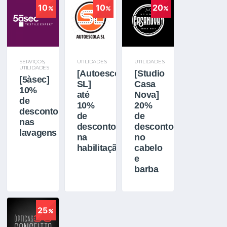
10
10
20
SERVIÇOS
,
UTILIDADES
UTILIDADES
UTILIDADES
[Autoescola
[Studio
[5àsec]
SL]
Casa
10%
até
Nova]
de
10%
20%
desconto
de
de
nas
desconto
desconto
lavagens
na
no
habilitação
cabelo
e
barba
25