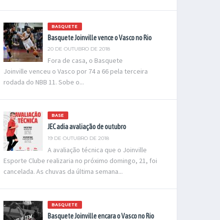
BASQUETE
Basquete Joinville vence o Vasco no Rio
20 DE OUTUBRO DE 2018
Fora de casa, o Basquete
Joinville venceu o Vasco por 74 a 66 pela terceira
rodada do NBB 11. Sobe o...
BASE
JEC adia avaliação de outubro
19 DE OUTUBRO DE 2018
A avaliação técnica que o Joinville
Esporte Clube realizaria no próximo domingo, 21, foi
cancelada. As chuvas da última semana...
BASQUETE
Basquete Joinville encara o Vasco no Rio