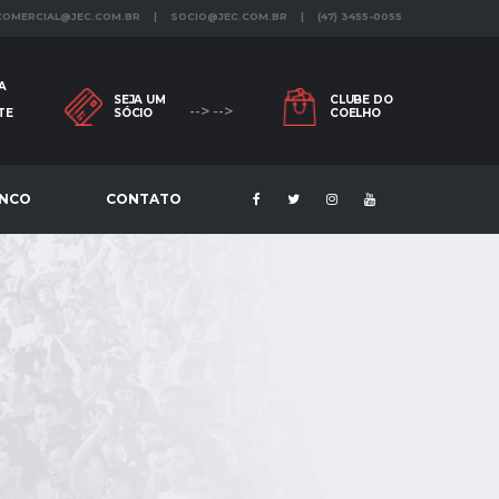
 COMERCIAL@JEC.COM.BR | SOCIO@JEC.COM.BR | (47) 3455-0055
A
SEJA UM
CLUBE DO
--> -->
TE
SÓCIO
COELHO
ENCO
CONTATO