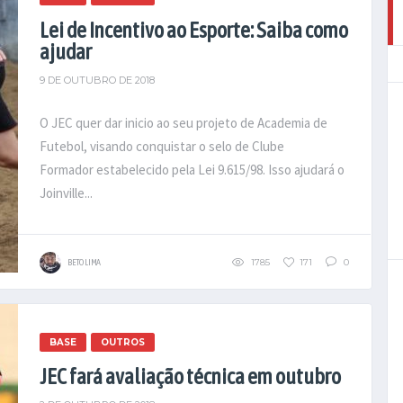
Lei de Incentivo ao Esporte: Saiba como
ajudar
9 DE OUTUBRO DE 2018
O JEC quer dar inicio ao seu projeto de Academia de
Futebol, visando conquistar o selo de Clube
Formador estabelecido pela Lei 9.615/98. Isso ajudará o
Joinville...
1785
171
0
BETO LIMA
BASE
OUTROS
JEC fará avaliação técnica em outubro