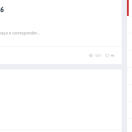
16
aço e corresponder...
1221
88