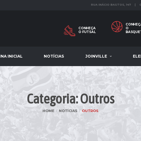
RUA INÁCIO BASTOS, 147 |
CONHEÇ
CONHEÇA
O
O FUTSAL
BASQUE
NA INICIAL
NOTÍCIAS
JOINVILLE
EL
Categoria: Outros
HOME
NOTÍCIAS
OUTROS