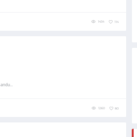
1434
114
andu...
1260
80