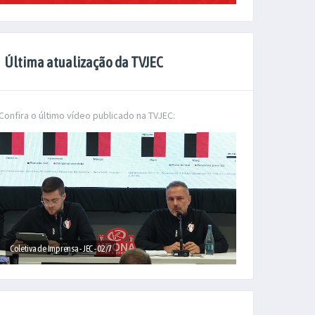
Última atualização da TVJEC
Confira o último vídeo publicado na TVJEC:
Coletiva de Imprensa - JEC - 02/7