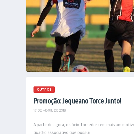
OUTROS
Promoção: Jequeano Torce Junto!
17 DE ABRIL DE 2018
A partir de agora, o sócio-torcedor tem mais um moti
quadro associativo que possui...