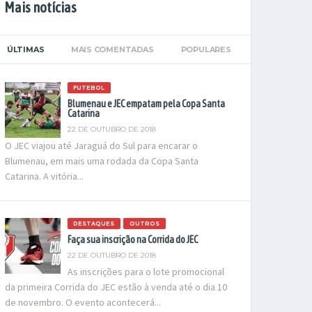
Mais notícias
ÚLTIMAS
MAIS COMENTADAS
POPULARES
FUTEBOL
Blumenau e JEC empatam pela Copa Santa
Catarina
22 DE OUTUBRO DE 2018
O JEC viajou até Jaraguá do Sul para encarar o
Blumenau, em mais uma rodada da Copa Santa
Catarina. A vitória...
DESTAQUES
OUTROS
Faça sua inscrição na Corrida do JEC
22 DE OUTUBRO DE 2018
As inscrições para o lote promocional
da primeira Corrida do JEC estão à venda até o dia 10
de novembro. O evento acontecerá...