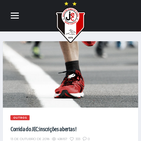
OUTROS
Corrida do JEC: inscrições abertas!
438157
333
0
13 DE OUTUBRO DE 2018