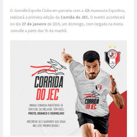
O Joinville Esporte Clube em parceria com a 42k Assessoria Esportiva,
realizará a primeira edição da
Corrida do JEC.
O evento acontecerá
no dia
27 de janeiro
de 2019, um domingo, com largada na Arena
Joinville a partir das 7h da manhã.