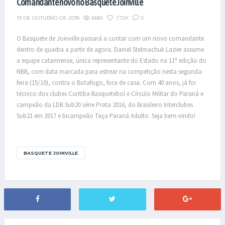
Comandante novo no Basquete Joinville
6681
1.72K
0
19 DE OUTUBRO DE 2018
O Basquete de Joinville passará a contar com um novo comandante
dentro de quadra a partir de agora. Daniel Stelmachuk Lazier assume
a equipe catarinense, única representante do Estado na 11ª edição do
NBB, com data marcada para estrear na competição nesta segunda-
feira (15/10), contra o Botafogo, fora de casa. Com 40 anos, já foi
técnico dos clubes Curitiba Basquetebol e Círculo Militar do Paraná e
campeão da LDB Sub20 série Prata 2016, do Brasileiro Interclubes
Sub21 em 2017 e bicampeão Taça Paraná Adulto. Seja bem-vindo!
BASQUETE JOINVILLE