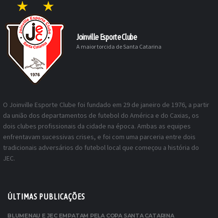
Joinville Esporte Clube
A maior torcida de Santa Catarina
O Joinville Esporte Clube foi fundado em 29 de janeiro de 1976, a partir
da união dos departamentos de futebol do América e do Caxias, os
dois clubes profissionais da cidade na época. Ambas as equipes
enfrentavam sucessivas crises, e foi com uma parceria entre dois
tradicionais adversários do futebol local que começou a história do
JEC.
ÚLTIMAS PUBLICAÇÕES
BLUMENAU E JEC EMPATAM PELA COPA SANTA CATARINA