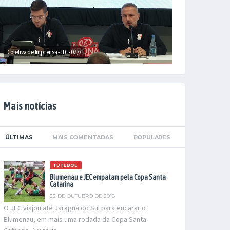
Coletiva de Imprensa - JEC - 02/7
Mais notícias
ÚLTIMAS
MAIS COMENTADAS
POPULARES
FUTEBOL
Blumenau e JEC empatam pela Copa Santa
Catarina
22 DE OUTUBRO DE 2018
O JEC viajou até Jaraguá do Sul para encarar o
Blumenau, em mais uma rodada da Copa Santa