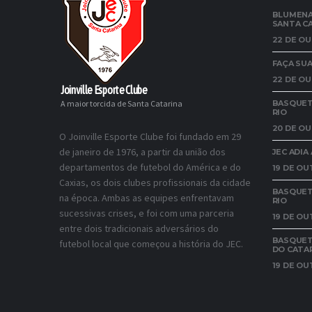
BLUMENA
SANTA C
22 DE OU
FAÇA SUA
22 DE OU
Joinville Esporte Clube
A maior torcida de Santa Catarina
BASQUETE
RIO
20 DE OU
O Joinville Esporte Clube foi fundado em 29
de janeiro de 1976, a partir da união dos
JEC ADI
departamentos de futebol do América e do
19 DE OU
Caxias, os dois clubes profissionais da cidade
BASQUET
na época. Ambas as equipes enfrentavam
RIO
sucessivas crises, e foi com uma parceria
19 DE OU
entre dois tradicionais adversários do
BASQUETE
futebol local que começou a história do JEC.
DO CATA
19 DE OU