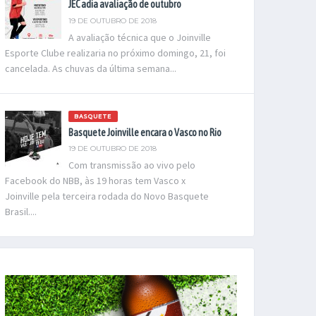
JEC adia avaliação de outubro
19 DE OUTUBRO DE 2018
A avaliação técnica que o Joinville
Esporte Clube realizaria no próximo domingo, 21, foi
cancelada. As chuvas da última semana...
BASQUETE
Basquete Joinville encara o Vasco no Rio
19 DE OUTUBRO DE 2018
Com transmissão ao vivo pelo
Facebook do NBB, às 19 horas tem Vasco x
Joinville pela terceira rodada do Novo Basquete
Brasil....