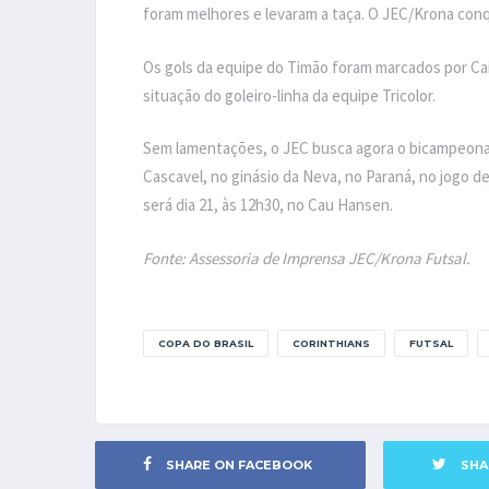
foram melhores e levaram a taça. O JEC/Krona con
Os gols da equipe do Timão foram marcados por Caio
situação do goleiro-linha da equipe Tricolor.
Sem lamentações, o JEC busca agora o bicampeonato
Cascavel, no ginásio da Neva, no Paraná, no jogo de
será dia 21, às 12h30, no Cau Hansen.
Fonte: Assessoria de Imprensa JEC/Krona Futsal.
COPA DO BRASIL
CORINTHIANS
FUTSAL
SHARE ON FACEBOOK
SHA