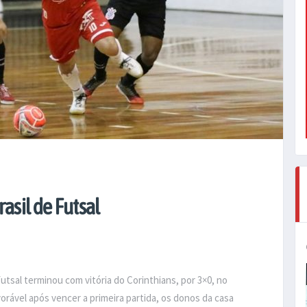
asil de Futsal
utsal terminou com vitória do Corinthians, por 3×0, no
rável após vencer a primeira partida, os donos da casa