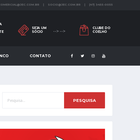
 COMERCIAL@JEC.COM.BR | SOCIO@JEC.COM.BR | (47) 3455-0055
A
SEJA UM
CLUBE DO
--> -->
TE
SÓCIO
COELHO
ENCO
CONTATO
PESQUISA