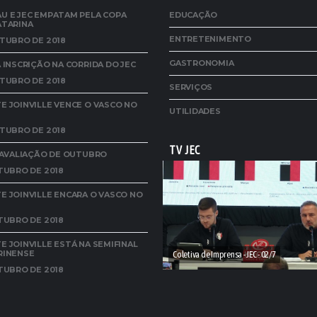
U E JEC EMPATAM PELA COPA
EDUCAÇÃO
ATARINA
ENTRETENIMENTO
TUBRO DE 2018
GASTRONOMIA
 INSCRIÇÃO NA CORRIDA DO JEC
TUBRO DE 2018
SERVIÇOS
 JOINVILLE VENCE O VASCO NO
UTILIDADES
TUBRO DE 2018
TV JEC
A AVALIAÇÃO DE OUTUBRO
TUBRO DE 2018
E JOINVILLE ENCARA O VASCO NO
TUBRO DE 2018
 JOINVILLE ESTÁ NA SEMIFINAL
RINENSE
Coletiva de Imprensa - JEC - 02/7
TUBRO DE 2018