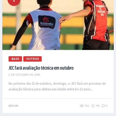
BASE
OUTROS
JEC fará avaliação técnica em outubro
2 DE OUTUBRO DE 2018
No próximo dia 21 de outubro, domingo, o JEC fará um processo de
avaliação técnica para atletas nas idades entre 8 e 13 anos....
1741
191
0
BETO LIMA