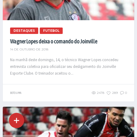
DESTAQUES
FUTEBOL
Wagner Lopes deixa o comando do Joinville
14 DE OUTUBRO DE 2018
Na manhã deste domingo, 14, o técnico Wagner Lopes concedeu
entrevista coletiva para oficializar seu desligamento do Joinville
Esporte Clube. O treinador aceitou o...
2478
289
0
BETO LIMA