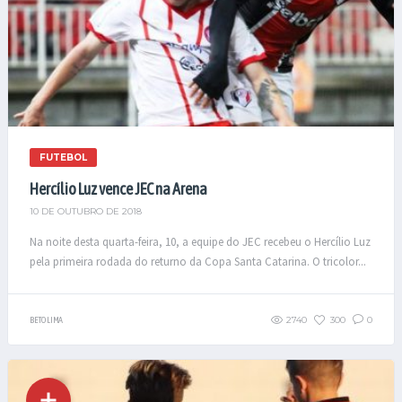
FUTEBOL
Hercílio Luz vence JEC na Arena
10 DE OUTUBRO DE 2018
Na noite desta quarta-feira, 10, a equipe do JEC recebeu o Hercílio Luz
pela primeira rodada do returno da Copa Santa Catarina. O tricolor...
2740
300
0
BETO LIMA