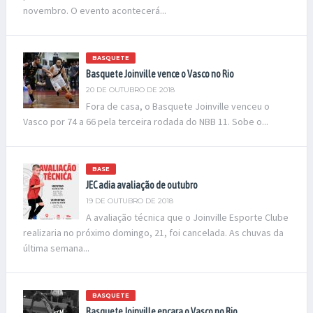
novembro. O evento acontecerá...
BASQUETE
Basquete Joinville vence o Vasco no Rio
20 DE OUTUBRO DE 2018
Fora de casa, o Basquete Joinville venceu o
Vasco por 74 a 66 pela terceira rodada do NBB 11. Sobe o...
BASE
JEC adia avaliação de outubro
19 DE OUTUBRO DE 2018
A avaliação técnica que o Joinville Esporte Clube
realizaria no próximo domingo, 21, foi cancelada. As chuvas da
última semana...
BASQUETE
Basquete Joinville encara o Vasco no Rio