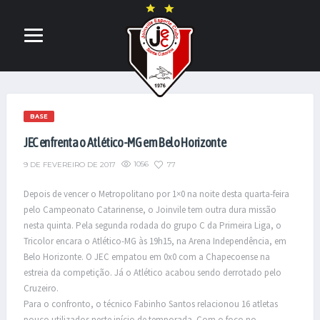
BASE
JEC enfrenta o Atlético-MG em Belo Horizonte
1056
77
9 DE FEVEREIRO DE 2017
Depois de vencer o Metropolitano por 1×0 na noite desta quarta-feira
pelo Campeonato Catarinense, o Joinvile tem outra dura missão
nesta quinta. Pela segunda rodada do grupo C da Primeira Liga, o
Tricolor encara o Atlético-MG às 19h15, na Arena Independência, em
Belo Horizonte. O JEC empatou em 0x0 com a Chapecoense na
estreia da competição. Já o Atlético acabou sendo derrotado pelo
Cruzeiro.
Para o confronto, o técnico Fabinho Santos relacionou 16 atletas
pouco utilizados neste início de temporada. Com o foco no