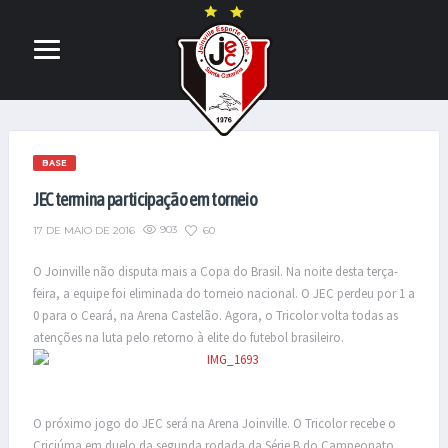
BASE
JEC termina participação em torneio
903
60
17 DE MAIO DE 2016
O Joinville não disputa mais a Copa do Brasil. Na noite desta terça-
feira, a equipe foi eliminada do torneio nacional. O JEC perdeu por 1 a
0 para o Ceará, na Arena Castelão. Agora, o Tricolor volta todas as
atenções na luta pelo retorno à elite do futebol brasileiro.
O próximo jogo do JEC será na Arena Joinville. O Tricolor recebe o
Criciúma em duelo da segunda rodada da Série B do Campeonato