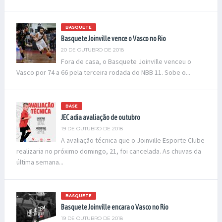
BASQUETE
Basquete Joinville vence o Vasco no Rio
20 DE OUTUBRO DE 2018
Fora de casa, o Basquete Joinville venceu o
Vasco por 74 a 66 pela terceira rodada do NBB 11. Sobe o...
BASE
JEC adia avaliação de outubro
19 DE OUTUBRO DE 2018
A avaliação técnica que o Joinville Esporte Clube
realizaria no próximo domingo, 21, foi cancelada. As chuvas da
última semana...
BASQUETE
Basquete Joinville encara o Vasco no Rio
19 DE OUTUBRO DE 2018