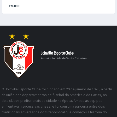
TV JEC
Joinville Esporte Clube
A maior torcida de Santa Catarina
O Joinville Esporte Clube foi fundado em 29 de janeiro de 1976, a partir
da união dos departamentos de futebol do América e do Caxias, os
dois clubes profissionais da cidade na época. Ambas as equipes
enfrentavam sucessivas crises, e foi com uma parceria entre dois
tradicionais adversários do futebol local que começou a história do